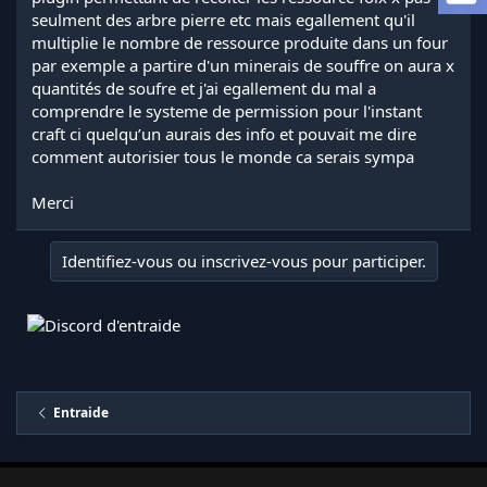
l
seulment des arbre pierre etc mais egallement qu'il
a
multiplie le nombre de ressource produite dans un four
d
par exemple a partire d'un minerais de souffre on aura x
i
quantités de soufre et j'ai egallement du mal a
s
comprendre le systeme de permission pour l'instant
c
craft ci quelqu’un aurais des info et pouvait me dire
u
s
comment autorisier tous le monde ca serais sympa
s
i
Merci
o
n
Identifiez-vous ou inscrivez-vous pour participer.
Entraide