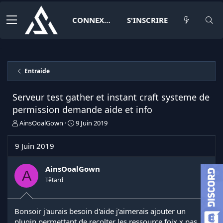
CONNEXION
S'INSCRIRE
Entraide
Serveur test gather et instant craft systeme de
permission demande aide et info
I
D
AinsOoalGown
9 Juin 2019
n
a
i
t
9 Juin 2019
t
e
i
d
a
e
AinsOoalGown
A
t
d
Têtard
e
é
u
b
r
u
Bonsoir j'aurais besoin d'aide j'aimerais ajouter un
d
t
plugin permettant de recolter les ressource foix x pas
e