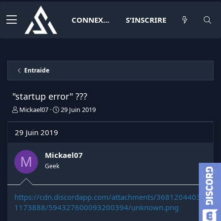
CONNEXION
S'INSCRIRE
Entraide
"startup error" ???
I
D
Mickael07
29 Juin 2019
n
a
i
t
29 Juin 2019
t
e
i
d
a
e
Mickael07
M
t
d
Geek
e
é
u
b
r
u
https://cdn.discordapp.com/attachments/36812044033
d
t
1173888/594327600093200394/unknown.png
e
l