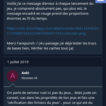
a
Voillà j'ai ce message d'erreur à chaque lancement du
d
jeu, je comprend absolument pas, qui plus est, le
i
message encadré en rouge prend des proportions
s
énormes au fil du temps.
c
u
s
https://cdn.discordapp.com/attachments/36812044033
s
1173888/594325465569951745/unknown.png
i
o
Merci Facepunch :/ (Au passage j'ai déjà tester les trucs
n
de bases hein, Vérifier les caches tout ça)
1 Juillet 2019
Aoki
A
Nouveau né
On parle de serveur rust ici pas du jeux... Mais juste un
conseil, vas dans les propriétés de ton jeux et fais une
"vérification des fichiers du jeux".. pour ce qui est du