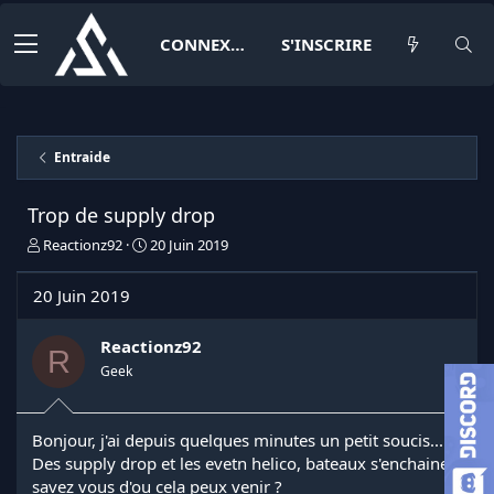
CONNEXION
S'INSCRIRE
Entraide
Trop de supply drop
I
D
Reactionz92
20 Juin 2019
n
a
i
t
20 Juin 2019
t
e
i
d
a
e
Reactionz92
R
t
d
Geek
e
é
u
b
r
u
Bonjour, j'ai depuis quelques minutes un petit soucis...
d
t
Des supply drop et les evetn helico, bateaux s'enchaine,
e
l
savez vous d'ou cela peux venir ?