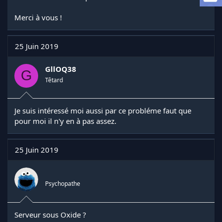
a
d
Merci à vous !
i
s
c
25 Juin 2019
u
s
s
GllOQ38
G
i
Têtard
o
n
Je suis intéressé moi aussi par ce probléme faut que
pour moi il n'y en à pas assez.
25 Juin 2019
᠌ ᠌ ᠌ ᠌ ᠌ ᠌᠌ ᠌ ᠌ ᠌
Psychopathe
Serveur sous Oxide ?