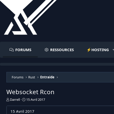
FORUMS
RESSOURCES
⚡️HOSTING
Forums
Rust
Entraide
Websocket Rcon
I
D
Darrell
15 Avril 2017
n
a
i
t
15 Avril 2017
t
e