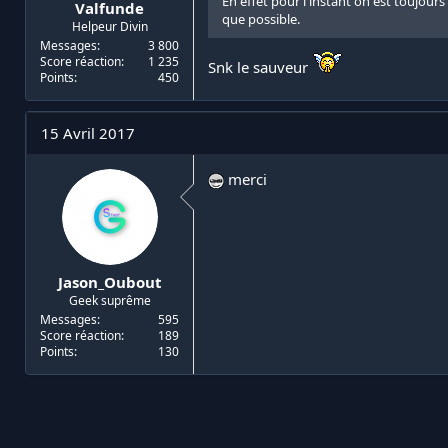
En effet pour l'instant on est toujour
Valfunde
que possible.
Helpeur Divin
Messages
3 800
Score réaction
1 235
Snk le sauveur
Points
450
15 Avril 2017
merci
Jason_Oubout
Geek suprême
Messages
595
Score réaction
189
Points
130