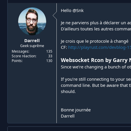
i
d
a
e
Hello
@Snk
t
d
e
é
Je ne parviens plus à déclarer un 
u
b
D'ailleurs toutes les autres comma
r
u
d
t
Darrell
Je crois que le protocole à changé
e
Geek suprême
l
CF:
http://playrust.com/devblog-1
a
Messages
135
Score réaction
33
d
Websocket Rcon by Garr
Points
130
i
Since we’re changing a bunch of ot
s
c
u
If you’re still connecting to your 
s
command line. But be aware that th
s
should.
i
o
n
Bonne journée
Darrell