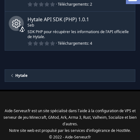
I
0
Téléchargements
2
.
c
0
0
Hytale API SDK (PHP)
1.0.1
é
ô
Seb
t
o
SDK PHP pour récupérer les informations de l'API officielle
i
de Hytale.
n
I
l
0
e
Téléchargements
4
.
s
e
c
0
(
0
s
é
)
d
ô
t
o
i
e
Hytale
n
l
e
s
r
e
(
s
e
)
d
Aide-Serveur.fr est un site spécialisé dans l'aide à la configuration de VPS et
s
e
serveur de jeu Minecraft, GMod, Ark, Arma 3, Rust, Valheim, Socialize et bien
d'autres.
s
r
Notre site web est propulsé par les services d'
infogérance
de
HostMe
.
© 2022 - Aide-Serveur.fr