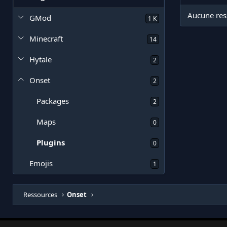
Aucune ress
GMod
1 K
Minecraft
14
Hytale
2
Onset
2
Packages
2
Maps
0
Plugins
0
Emojis
1
Ressources
Onset