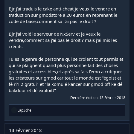
Bjr j'ai traduis le cake anti-cheat je veux le vendre en
traduction sur gmodstore a 20 euros en reprenant le
code de base,comment sa j'ai pas le droit ?
Bjr j'ai volé le serveur de NxServ et je veux le
vendre,comment sa j'ai pas le droit ? mais j'ai mis les
crédits
Tu es le genre de personne qui se croient tout permis et
qui se plaignent quand plus personne fait des choses
gratuites et accessibles,et après sa fais l'emo a critiquer
les créateurs sur gmod car tout le monde est "égoist et
fé ri1 2 gratui" et "la komu é kancer sur gmod pff ke dé
bakdoor et dé exploitt"
Dernière édition:
13 Février 2018
R
Lap3che
é
a
c
t
13 Février 2018
i