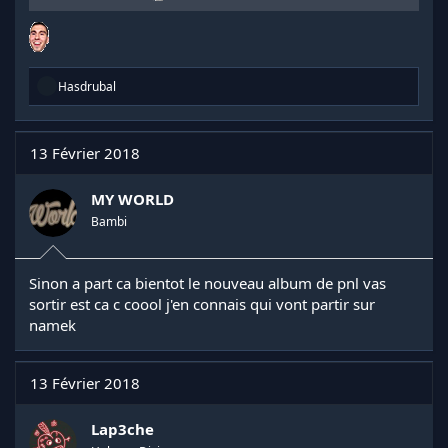
R
Hasdrubal
é
a
c
t
13 Février 2018
i
o
n
MY WORLD
s
Bambi
:
Sinon a part ca bientot le nouveau album de pnl vas
sortir est ca c coool j'en connais qui vont partir sur
namek
13 Février 2018
Lap3che