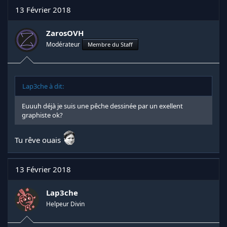
t
13 Février 2018
i
o
n
ZarosOVH
s
Modérateur
Membre du Staff
:
Lap3che à dit:
Euuuh déjà je suis une pêche dessinée par un exellent
graphiste ok?
Tu rêve ouais
13 Février 2018
Lap3che
Helpeur Divin