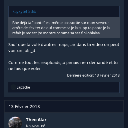
kayxytel à dit:
Bhe déjà ta "pante" est même pas sortie sur mon serveur
arrête de t'exiter de ouf comme sa je la supp ta pante je la
refait je rec est jte montre comme sa ses fini ohlalaa .
Sauf que ta volé d'autres maps,car dans ta video on peut
voir un joli _d
Comme tout les reuploads,ta jamais rien demandé et tu
ne fais que voler
Dernière édition:
13 Février 2018
R
Lap3che
é
a
c
t
13 Février 2018
i
o
n
Theo Alar
s
Nouveau né
: