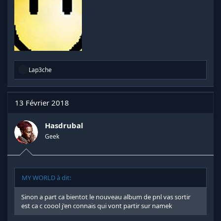
R
Lap3che
é
a
c
t
13 Février 2018
i
o
n
Hasdrubal
s
Geek
:
MY WORLD à dit:
Sinon a part ca bientot le nouveau album de pnl vas sortir
est ca c coool j'en connais qui vont partir sur namek