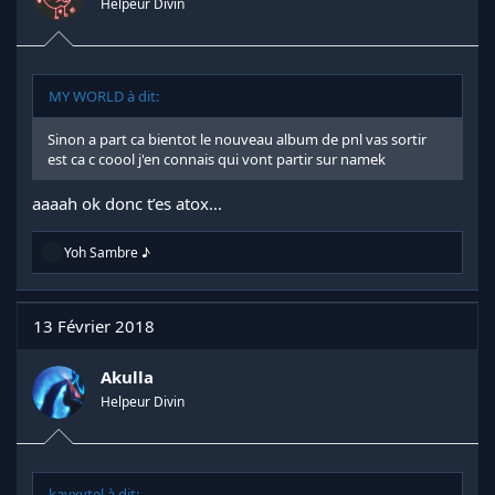
Helpeur Divin
MY WORLD à dit:
Sinon a part ca bientot le nouveau album de pnl vas sortir
est ca c coool j'en connais qui vont partir sur namek
aaaah ok donc t’es atox...
R
Yoh Sambre ♪
é
a
c
t
13 Février 2018
i
o
n
Akulla
s
Helpeur Divin
:
kayxytel à dit: