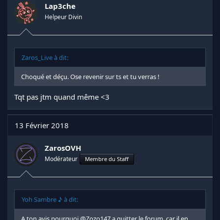
n
Lap3che
s
Helpeur Divin
:
Zaros_Live à dit:
Choqué et déçu. Ose revenir sur ts et tu verras !
Tqt pas jtm quand même <3
13 Février 2018
ZarosOVH
Modérateur
Membre du Staff
Yoh Sambre ♪ à dit:
A ton avis pourquoi
@Zozo147
a quitter le forum..car il en