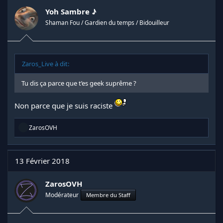
o
n
Yoh Sambre ♪
s
Shaman Fou / Gardien du temps / Bidouilleur
:
Zaros_Live à dit:
Tu dis ça parce que t’es geek suprême ?
Non parce que je suis raciste
R
ZarosOVH
é
a
c
t
13 Février 2018
i
o
n
ZarosOVH
s
Modérateur
Membre du Staff
: