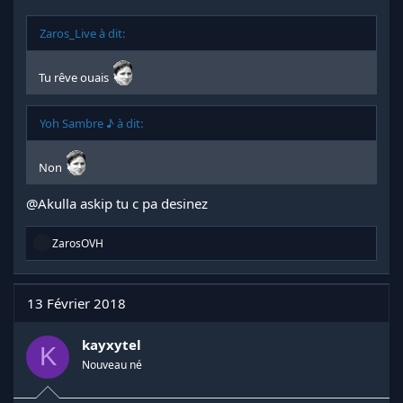
Zaros_Live à dit:
Tu rêve ouais
Yoh Sambre ♪ à dit:
Non
@Akulla
askip tu c pa desinez
R
ZarosOVH
é
a
c
t
13 Février 2018
i
o
n
kayxytel
K
s
Nouveau né
: