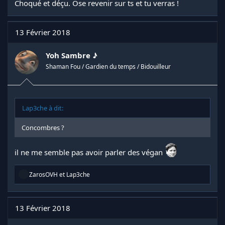
Choqué et déçu. Ose revenir sur ts et tu verras !
13 Février 2018
Yoh Sambre ♪
Shaman Fou / Gardien du temps / Bidouilleur
Lap3che à dit:
Concombres ?
il ne me semble pas avoir parler des végan
R
ZarosOVH
et
Lap3che
é
a
c
t
13 Février 2018
i
o