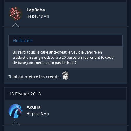
o
n
Lap3che
s
Helpeur Divin
:
Akulla à dit:
Bjr j'ai traduis le cake anti-cheat je veux le vendre en
traduction sur gmodstore a 20 euros en reprenant le code
de base,comment sa j'ai pas le droit ?
Il fallait mettre les crédits.
13 Février 2018
Akulla
Helpeur Divin