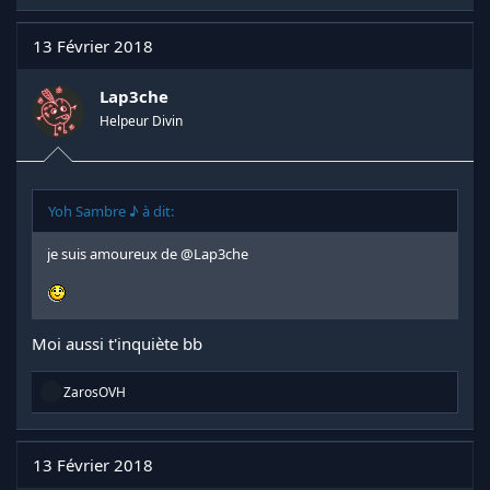
a
c
t
13 Février 2018
i
o
n
Lap3che
s
Helpeur Divin
:
Yoh Sambre ♪ à dit:
je suis amoureux de
@Lap3che
Moi aussi t'inquiète bb
R
ZarosOVH
é
a
c
t
13 Février 2018
i