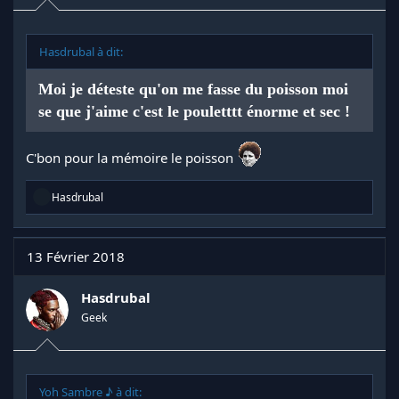
Hasdrubal à dit:
Moi je déteste qu'on me fasse du poisson moi
se que j'aime c'est le pouletttt énorme et sec !
C'bon pour la mémoire le poisson
R
Hasdrubal
é
a
c
t
13 Février 2018
i
o
n
Hasdrubal
s
Geek
:
Yoh Sambre ♪ à dit: