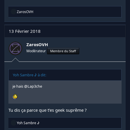
R
ZarosOVH
é
a
c
t
13 Février 2018
i
o
n
ZarosOVH
s
Modérateur
Membre du Staff
:
Yoh Sambre ♪ à dit:
je hais
@Lap3che
Tu dis ça parce que t’es geek suprême ?
R
Yoh Sambre ♪
é