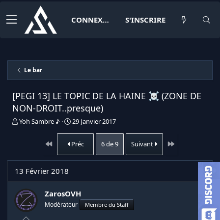
CONNEXION
S'INSCRIRE
Le bar
[PEGI 13] LE TOPIC DE LA HAINE ☠ (ZONE DE
NON-DROIT..presque)
I
D
Yoh Sambre ♪
29 Janvier 2017
n
a
i
t
Premier
Dernier
Préc
6 de 9
Suivant
t
e
i
d
a
e
13 Février 2018
t
d
e
é
u
b
ZarosOVH
r
u
Modérateur
Membre du Staff
d
t
e