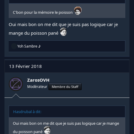
C'bon pour la mémoire le poisson
Oui mais bon on me dit que je suis pas logique car je
mange du poisson pané
R
Yoh Sambre ♪
é
a
c
t
13 Février 2018
i
o
n
ZarosOVH
s
Modérateur
Membre du Staff
:
Hasdrubal à dit:
Oui mais bon on me dit que je suis pas logique car je mange
du poisson pané