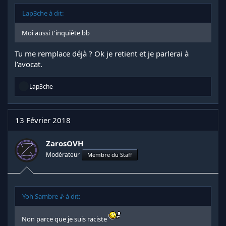
Lap3che à dit:
Moi aussi t'inquiète bb
Tu me remplace déjà ? Ok je retient et je parlerai à
l’avocat.
R
Lap3che
é
a
c
t
13 Février 2018
i
o
n
ZarosOVH
s
Modérateur
Membre du Staff
:
Yoh Sambre ♪ à dit:
Non parce que je suis raciste