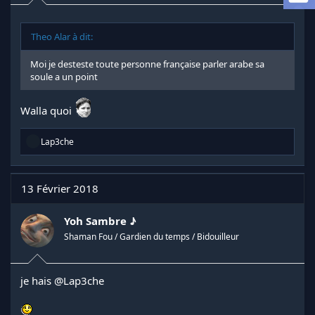
l
a
d
Theo Alar à dit:
i
s
Moi je desteste toute personne française parler arabe sa
c
soule a un point
u
s
Walla quoi
s
i
o
R
Lap3che
n
é
a
c
t
13 Février 2018
i
o
n
Yoh Sambre ♪
s
Shaman Fou / Gardien du temps / Bidouilleur
:
je hais
@Lap3che