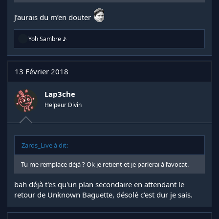
J’aurais du m’en douter
R
Yoh Sambre ♪
é
a
c
t
13 Février 2018
i
o
n
Lap3che
s
Helpeur Divin
:
Zaros_Live à dit:
Tu me remplace déjà ? Ok je retient et je parlerai à l’avocat.
bah déjà t'es qu'un plan secondaire en attendant le
retour de Unknown Baguette, désolé c'est dur je sais.