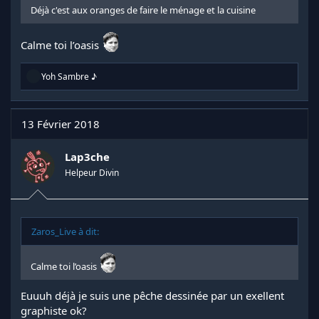
Déjà c'est aux oranges de faire le ménage et la cuisine
Calme toi l’oasis
R
Yoh Sambre ♪
é
a
c
t
13 Février 2018
i
o
n
Lap3che
s
Helpeur Divin
:
Zaros_Live à dit:
Calme toi l’oasis
Euuuh déjà je suis une pêche dessinée par un exellent
graphiste ok?