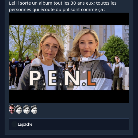
Lel il sorte un album tout les 30 ans eux; toutes les
personnes qui écoute du pnl sont comme ça :
R
Lap3che
é
a