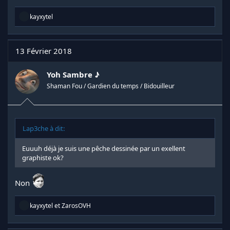
R
kayxytel
é
a
c
t
13 Février 2018
i
o
n
Yoh Sambre ♪
s
Shaman Fou / Gardien du temps / Bidouilleur
:
Lap3che à dit:
Euuuh déjà je suis une pêche dessinée par un exellent
graphiste ok?
Non
R
kayxytel
et
ZarosOVH
é
a
c