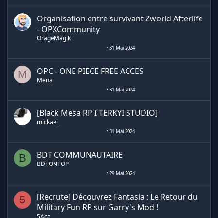
Organisation entre survivant Zworld Afterlife
- OPXCommunity
OrageMagik
31 Mai 2024
OPC - ONE PIECE FREE ACCES
M
Mena
31 Mai 2024
[Black Mesa RP I TERKYI STUDIO]
mickael_
31 Mai 2024
BDT COMMUNAUTAIRE
B
BDTONTOP
29 Mai 2024
[Recrute] Découvrez Fantasia : Le Retour du
5
Military Fun RP sur Garry's Mod !
5Ace