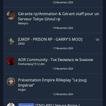
23 Novembre 2024
Gérante rp/Animation & Gérant staff pour un
Serveur Tokyo Ghoul rp
Meeyru
19 Novembre 2024
S
[LMDP - PRISON RP - GARRY'S MOD]
o
ZK59
n
17 Novembre 2024
d
a
AOR Community - Tʜᴇ Eᴍɪɴᴇɴᴄᴇ ɪɴ Sʜᴀᴅᴏᴡ
g
FireFantasy1512.dm
e
13 Novembre 2024
Présentation Empire Rôleplay "Le Joug
Impérial"
Azgar.
12 Novembre 2024
[TNO-RP] L'Heure Noire /
économie