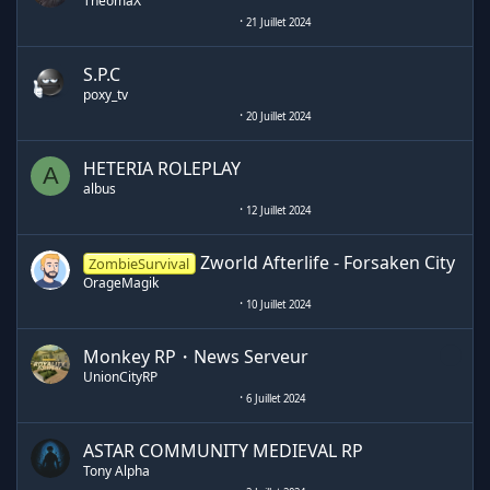
TheomaX
21 Juillet 2024
S.P.C
poxy_tv
20 Juillet 2024
HETERIA ROLEPLAY
A
albus
12 Juillet 2024
Zworld Afterlife - Forsaken City
ZombieSurvival
OrageMagik
10 Juillet 2024
Monkey RP・News Serveur
UnionCityRP
6 Juillet 2024
ASTAR COMMUNITY MEDIEVAL RP
Tony Alpha