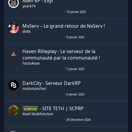
Alien RP - Exyl
yeark74
14 Janvier 2025
MxServ – Le grand retour de NxServ !
diddi
9 Janvier 2025
Haven Rôleplay - Le serveur de la
communauté par la communauté !
Tazoukaax
7 Janvier 2025
DarkCity - Serveur DarkRP
muloosanchez
6 Janvier 2025
- SITE TETH | SCPRP
science
Maël Multifonction
28 Décembre 2024