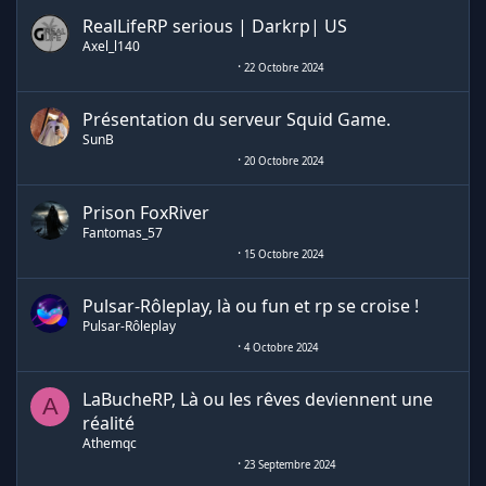
RealLifeRP serious | Darkrp| US
Axel_l140
22 Octobre 2024
Présentation du serveur Squid Game.
SunB
20 Octobre 2024
Prison FoxRiver
Fantomas_57
15 Octobre 2024
Pulsar-Rôleplay, là ou fun et rp se croise !
Pulsar-Rôleplay
4 Octobre 2024
LaBucheRP, Là ou les rêves deviennent une
A
réalité
Athemqc
23 Septembre 2024