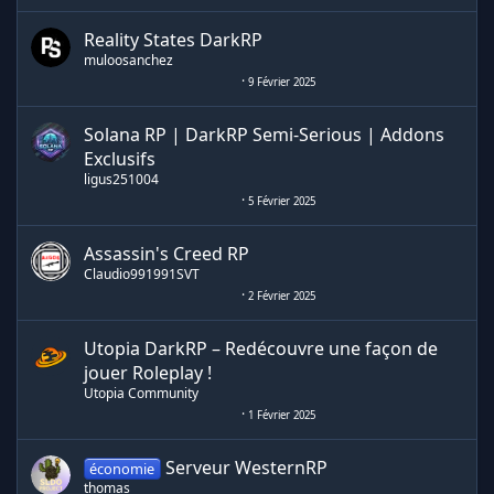
Reality States DarkRP
muloosanchez
9 Février 2025
Solana RP | DarkRP Semi-Serious | Addons
Exclusifs
ligus251004
5 Février 2025
Assassin's Creed RP
Claudio991991SVT
2 Février 2025
Utopia DarkRP – Redécouvre une façon de
jouer Roleplay !
Utopia Community
1 Février 2025
Serveur WesternRP
économie
thomas_____