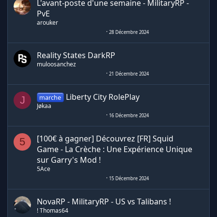
L'avant-poste d'une semaine - MilitaryRP -
PvE
arouker
28 Décembre 2024
Reality States DarkRP
muloosanchez
21 Décembre 2024
Liberty City RolePlay
marche
J
Jøkaa
16 Décembre 2024
[100€ à gagner] Découvrez [FR] Squid
5
Game - La Crèche : Une Expérience Unique
sur Garry's Mod !
5Ace
15 Décembre 2024
NovaRP - MilitaryRP - US vs Talibans !
! Thomas64