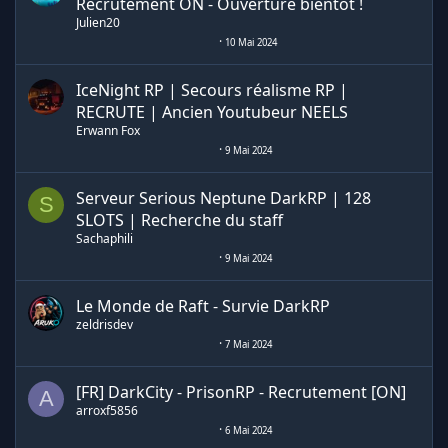
Recrutement ON - Ouverture bientôt !
Julien20
10 Mai 2024
IceNight RP | Secours réalisme RP |
RECRUTE | Ancien Youtubeur NEELS
Erwann Fox
9 Mai 2024
Serveur Serious Neptune DarkRP | 128
S
SLOTS | Recherche du staff
Sachaphili
9 Mai 2024
Le Monde de Raft - Survie DarkRP
zeldrisdev
7 Mai 2024
[FR] DarkCity - PrisonRP - Recrutement [ON]
A
arroxf5856
6 Mai 2024