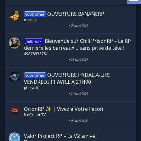
OUVERTURE BANANERP
économie
misdille
26 Avril 2025
Bienvenue sur Chill PrisonRP – Le RP
Jailbreak
derrière les barreaux… sans prise de tête !
4987897878/
23 Avril 2025
OUVERTURE HYDALIA-LIFE
économie
VENDREDI 11 AVRIL À 21H00
ptibrack
22 Avril 2025
OrionRP ✨ | Vivez à Votre Façon
IceCreamTV
10 Avril 2025
Valor Project RP – La V2 arrive !