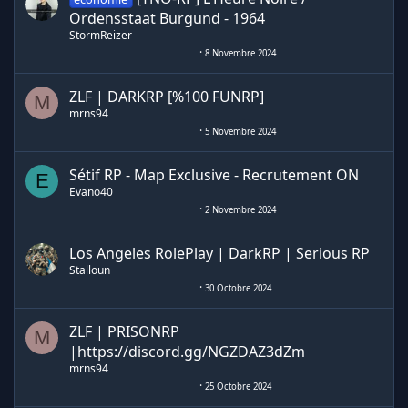
Ordensstaat Burgund - 1964
StormReizer
8 Novembre 2024
ZLF | DARKRP [%100 FUNRP]
M
mrns94
5 Novembre 2024
Sétif RP - Map Exclusive - Recrutement ON
E
Evano40
2 Novembre 2024
Los Angeles RolePlay | DarkRP | Serious RP
Stalloun
30 Octobre 2024
ZLF | PRISONRP
M
|https://discord.gg/NGZDAZ3dZm
mrns94
25 Octobre 2024