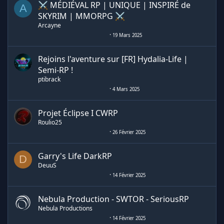
⚔ MÉDIÉVAL RP | UNIQUE | INSPIRÉ de
A
SKYRIM | MMORPG ⚔
Arcayne
19 Mars 2025
Rejoins l'aventure sur [FR] Hydalia-Life |
Semi-RP !
ptibrack
4 Mars 2025
Projet Éclipse I CWRP
Roulio25
26 Février 2025
Garry's Life DarkRP
D
DeuuS
14 Février 2025
Nebula Production - SWTOR - SeriousRP
Nebula Productions
14 Février 2025