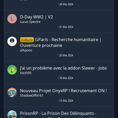
28 Mai 2024
D-Day WW2 | V2
L
Lucas Spectre
21 Mai 2024
GParis - Recherche humanitaire |
culture
Ouverture prochaine
alApooo
20 Mai 2024
J'ai un problème avec la addon Slawer - Jobs
loict595
18 Mai 2024
Nouveau Projet OnyxRP ! Recrutement ON !
ShadowOff4161
13 Mai 2024
PrisonRP - La Prison Des Délinquants -