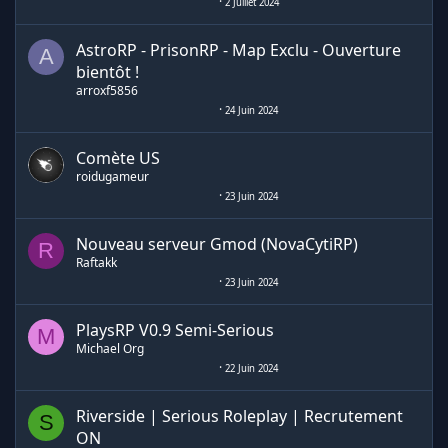
2 Juillet 2024
AstroRP - PrisonRP - Map Exclu - Ouverture
A
bientôt !
arroxf5856
24 Juin 2024
Comète US
roidugameur
23 Juin 2024
Nouveau serveur Gmod (NovaCytiRP)
R
Raftakk
23 Juin 2024
PlaysRP V0.9 Semi-Serious
M
Michael Org
22 Juin 2024
Riverside | Serious Roleplay | Recrutement
S
ON