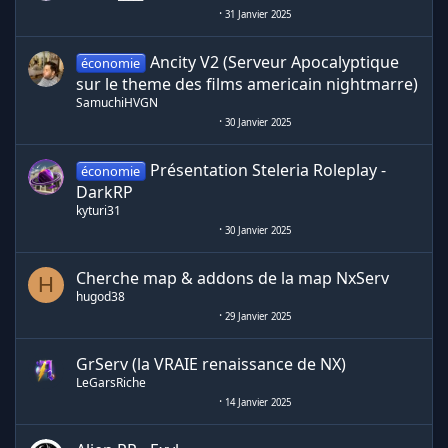
31 Janvier 2025
Ancity V2 (Serveur Apocalyptique
économie
sur le theme des films americain nightmarre)
SamuchiHVGN
30 Janvier 2025
Présentation Steleria Roleplay -
économie
DarkRP
kyturi31
30 Janvier 2025
Cherche map & addons de la map NxServ
H
hugod38
29 Janvier 2025
GrServ (la VRAIE renaissance de NX)
LeGarsRiche
14 Janvier 2025