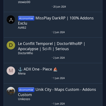
stowizi00
20 Juin 2024
MissPlay DarkRP | 100% Addons
économie
Exclu
AzK62
2 Juin 2024
Le Conflit Temporel | DoctorWhoRP |
D
Apocalypse | Sci-Fi | Serious
DoctorWho
2 Juin 2024
⚓ ADX One - Piece ⛵
M
Mena
1 Juin 2024
Unik City - Maps Custom - Addons
économie
Custom
Unikzozo
1 Juin 2024