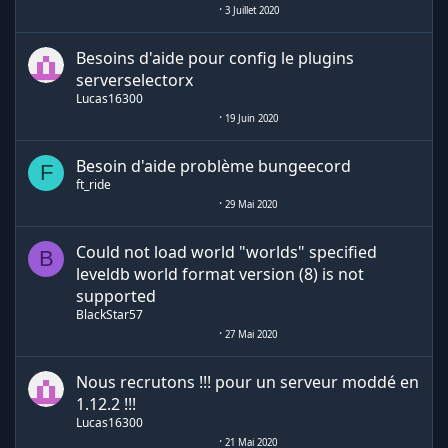
3 Juillet 2020
Besoins d'aide pour config le plugins
serverselectorx
Lucas16300
19 Juin 2020
Besoin d'aide problème bungeecord
F
ft_ride
29 Mai 2020
Could not load world "worlds" specified
B
leveldb world format version (8) is not
supported
BlackStar57
27 Mai 2020
Nous recrutons !!! pour un serveur moddé en
1.12.2 !!!
Lucas16300
21 Mai 2020