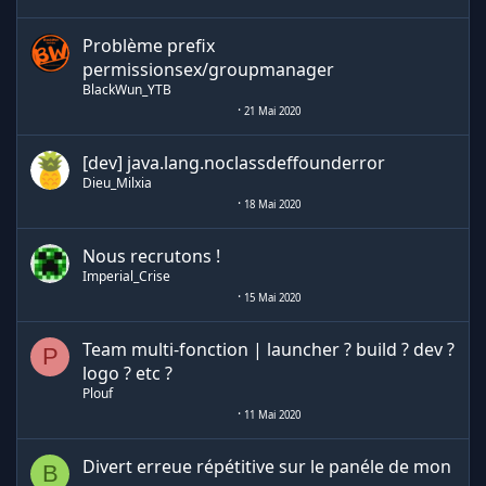
Problème prefix
permissionsex/groupmanager
BlackWun_YTB
21 Mai 2020
[dev] java.lang.noclassdeffounderror
Dieu_Milxia
18 Mai 2020
Nous recrutons !
Imperial_Crise
15 Mai 2020
Team multi-fonction | launcher ? build ? dev ?
P
logo ? etc ?
Plouf
11 Mai 2020
Divert erreue répétitive sur le panéle de mon
B