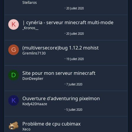
Stellaros
20 Juillet 2020
| cynéria - serveur minecraft multi-mode
K
_Kronos__
20 Juillet 2020
(multiversecore)bug 1.12.2 mohist
G
Gremlins7130
19 Juillet 2020
Site pour mon serveur minecraft
D
DonDeeplier
7 Juillet 2020
Ouverture d'adventuring pixelmon
K
Kody420Haaze
5 Juillet 2020
Problème de cpu cubimax
Xeco