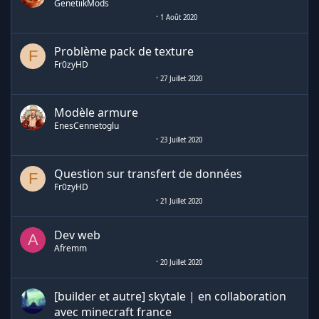
GenetiikMods
1 Août 2020
Problème pack de texture
F
Fr0zyHD
27 Juillet 2020
Modèle armure
EnesCennetoglu
23 Juillet 2020
Question sur transfert de données
F
Fr0zyHD
21 Juillet 2020
Dev web
A
Afremm
20 Juillet 2020
[builder et autre] skytale | en collaboration
avec minecraft france