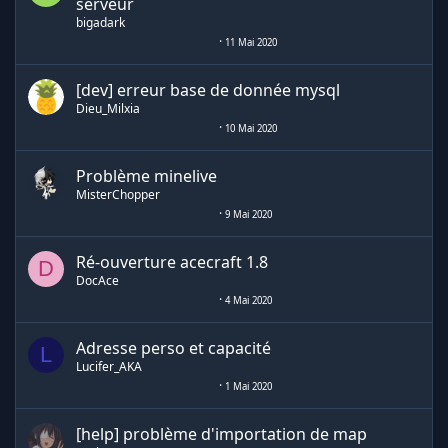
serveur
bigadark
11 Mai 2020
[dev] erreur base de donnée mysql
Dieu_Milxia
10 Mai 2020
Problème minelive
MisterChopper
9 Mai 2020
Ré-ouverture acecraft 1.8
D
DocAce
4 Mai 2020
Adresse perso et capacité
L
Lucifer_AKA
1 Mai 2020
[help] problème d'importation de map