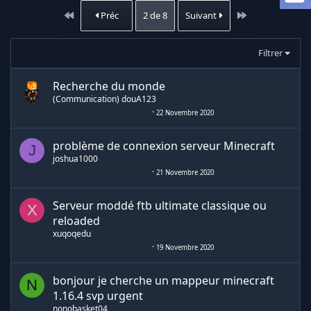
Premier
Dernier
Préc
2 de 8
Suivant
Filtrer
Recherche du monde
(Communication) douA123
22 Novembre 2020
problème de connexion serveur Minecraft
J
joshua1000
21 Novembre 2020
Serveur moddé ftb ultimate classique ou
X
reloaded
xuqoqedu
19 Novembre 2020
bonjour je cherche un mappeur minecraft
N
1.16.4 svp urgent
nonobasket04