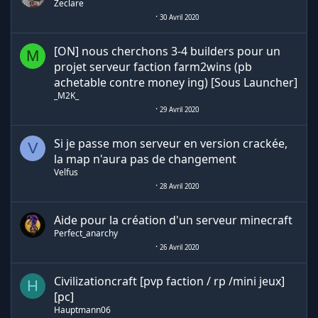
Zeclare
30 Avril 2020
[ON] nous cherchons 3-4 builders pour un
M
projet serveur faction farm2wins (pb
achetable contre money ing) [Sous Launcher]
_M2K_
29 Avril 2020
Si je passe mon serveur en version crackée,
V
la map n'aura pas de changement
Velfus
28 Avril 2020
Aide pour la création d'un serveur minecraft
Perfect_anarchy
26 Avril 2020
Civilizationcraft [pvp faction / rp /mini jeux]
H
[pc]
Hauptmann06