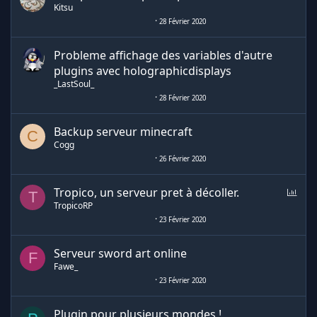
Kitsu
28 Février 2020
Probleme affichage des variables d'autre
plugins avec holographicdisplays
_LastSoul_
28 Février 2020
Backup serveur minecraft
C
Cogg
26 Février 2020
S
Tropico, un serveur pret à décoller.
T
o
TropicoRP
n
23 Février 2020
d
a
Serveur sword art online
F
g
Fawe_
e
23 Février 2020
Plugin pour plusieurs mondes !