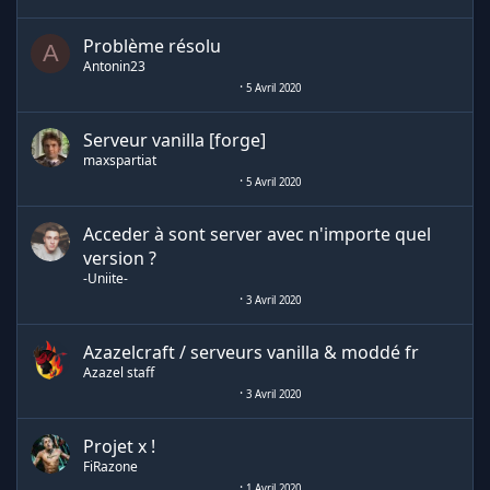
Problème résolu
A
Antonin23
5 Avril 2020
Serveur vanilla [forge]
maxspartiat
5 Avril 2020
Acceder à sont server avec n'importe quel
version ?
-Uniite-
3 Avril 2020
Azazelcraft / serveurs vanilla & moddé fr
Azazel staff
3 Avril 2020
Projet x !
FiRazone
1 Avril 2020