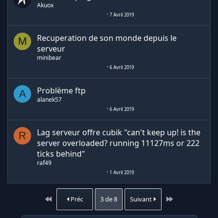
Akuox
7 Avril 2019
Recuperation de son monde depuis le
M
serveur
minibear
6 Avril 2019
Problème ftp
A
alanek57
6 Avril 2019
Lag serveur offre cubik "can't keep up! is the
R
server overloaded? running 11127ms or 222
ticks behind"
raf49
1 Avril 2019
Premier
Dernier
Préc
3 de 8
Suivant