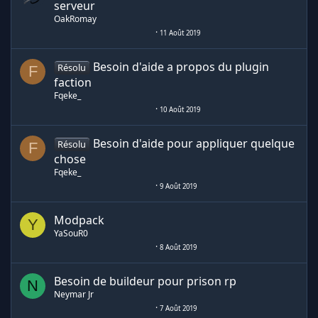
serveur
OakRomay
11 Août 2019
Besoin d'aide a propos du plugin
Résolu
F
faction
Fqeke_
10 Août 2019
Besoin d'aide pour appliquer quelque
Résolu
F
chose
Fqeke_
9 Août 2019
Modpack
Y
YaSouR0
8 Août 2019
Besoin de buildeur pour prison rp
N
Neymar Jr
7 Août 2019