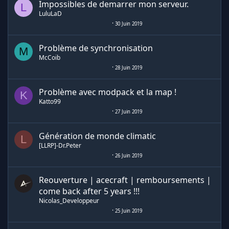
Impossibles de demarrer mon serveur.
L
LuluLaD
30 Juin 2019
Problème de synchronisation
M
McCoib
28 Juin 2019
Problème avec modpack et la map !
K
Katto99
27 Juin 2019
Génération de monde climatic
L
[LLRP]-Dr.Peter
26 Juin 2019
Reouverture | acecraft | remboursements |
come back after 5 years !!!
Nicolas_Developpeur
25 Juin 2019