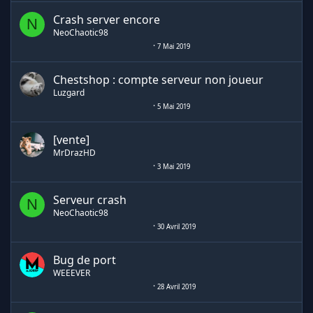
Crash server encore
N
NeoChaotic98
7 Mai 2019
Chestshop : compte serveur non joueur
Luzgard
5 Mai 2019
[vente]
MrDrazHD
3 Mai 2019
Serveur crash
N
NeoChaotic98
30 Avril 2019
Bug de port
WEEEVER
28 Avril 2019