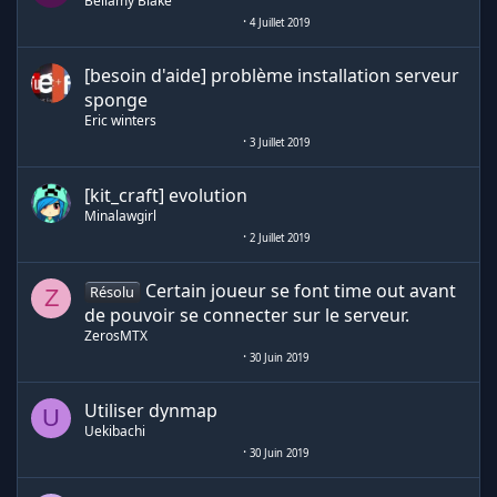
Bellamy Blake
4 Juillet 2019
[besoin d'aide] problème installation serveur
sponge
Eric winters
3 Juillet 2019
[kit_craft] evolution
Minalawgirl
2 Juillet 2019
Certain joueur se font time out avant
Résolu
Z
de pouvoir se connecter sur le serveur.
ZerosMTX
30 Juin 2019
Utiliser dynmap
U
Uekibachi
30 Juin 2019