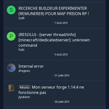
RECERCHE BUILDEUR EXPERIMENTER
S
(REMUNERER) POUR MAP PRISON RP !
SolR
7 Août 2019
{RESOLU} - [server thread/info]
P
[minecraft/dedicatedserver]: unknown
command
Palti
5 Août 2019
Internal error
drageau
31 Juillet 2019
Mon serveur forge 1.14.4 ne
Résolu
fonctionne pas
JiyuKami
30 Juillet 2019