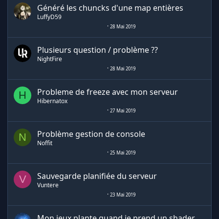
Généré les chuncks d'une map entières
LuffyD59
28 Mai 2019
Plusieurs question / problème ??
NightFire
28 Mai 2019
Probleme de freeze avec mon serveur
H
Hibernatox
27 Mai 2019
Problème gestion de console
N
Noffit
25 Mai 2019
Sauvegarde planifiée du serveur
V
Vuntere
23 Mai 2019
Mon jeux plante quand je prend un shader