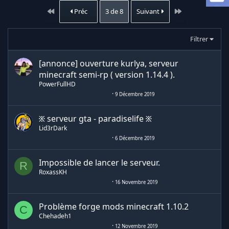
Premier
Dernier
Préc
3 de 8
Suivant
Filtrer
[annonce] ouverture kurlya, serveur
minecraft semi-rp ( version 1.14.4 ).
PowerFullHD
9 Décembre 2019
፠ serveur gta - paradiselife ፠
Lid3rDark
6 Décembre 2019
Impossible de lancer le serveur.
R
RoxassKH
16 Novembre 2019
Problème forge mods minecraft 1.10.2
C
Chehadeh1
12 Novembre 2019