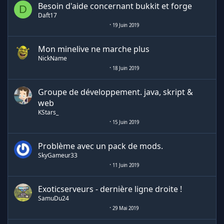
Besoin d'aide concernant bukkit et forge
D
Daft17
19 Juin 2019
Mon minelive ne marche plus
NickName
18 Juin 2019
Groupe de développement. java, skript &
web
KStars_
15 Juin 2019
Problème avec un pack de mods.
SkyGameur33
11 Juin 2019
Exoticserveurs - dernière ligne droite !
SamuDu24
29 Mai 2019