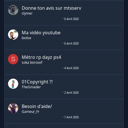
Donne ton avis sur mtxserv
slymer
6 Avril 2020
Ma vidéo youtube
biolox
6 Avril 2020
Métro rp dayz ps4
S
soka borosef
4 Avril 2020
01Copyright ?!
TheGmader
2 Avril 2020
Besoin d'aide/
Gameur_Fr
1 Avril 2020