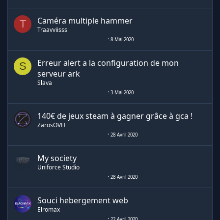
Caméra multiple hammer
T
Traavviisss
8 Mai 2020
Erreur alert a la configuration de mon
S
serveur ark
Slava
3 Mai 2020
140€ de jeux steam à gagner grâce à gca !
ZarosOVH
28 Avril 2020
My society
Uniforce Studio
28 Avril 2020
Souci hebergement web
Elromax
22 Avril 2020