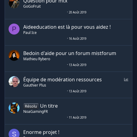
Question pour mtx
GoGoFruit
20 Août 2019
Aideeducation est là pour vous aidez !
P
Paul Ice
16 Août 2019
Bedoin d'aide pour un forum mistforum
Mathieu Rybero
13 Août 2019
S
Équipe de modération ressources
o
Gauthier Plus
n
13 Août 2019
d
a
Un titre
Résolu
g
NoaGamingFR
e
11 Août 2019
Enorme projet !
S