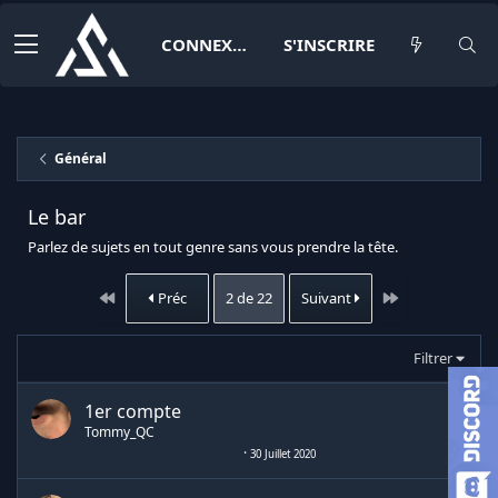
CONNEXION
S'INSCRIRE
Général
Le bar
Parlez de sujets en tout genre sans vous prendre la tête.
Premier
Dernier
Préc
2 de 22
Suivant
Filtrer
1er compte
Tommy_QC
30 Juillet 2020