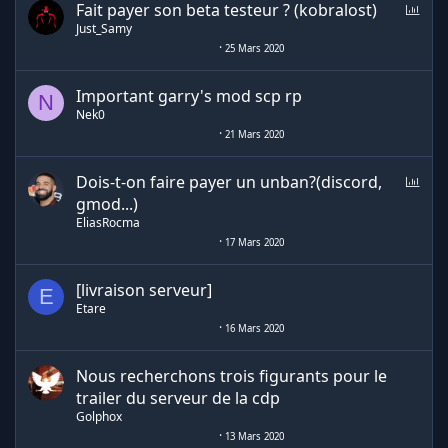
S
Fait payer son beta testeur ? (kobralost)
o
Just_Samy
n
25 Mars 2020
d
a
Important garry's mod scp rp
N
g
Nek0
e
21 Mars 2020
S
Dois-t-on faire payer un unban?(discord,
o
gmod...)
n
EliasRocma
d
17 Mars 2020
a
g
[livraison serveur]
E
e
Etare
16 Mars 2020
Nous recherchons trois figurants pour le
trailer du serveur de la cdp
Golphox
13 Mars 2020