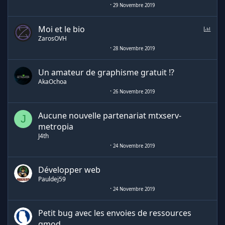
e
n
29 Novembre 2019
d
a
S
Moi et le bio
g
o
ZarosOVH
e
n
28 Novembre 2019
d
a
Un amateur de graphisme gratuit !?
g
AkaOchoa
e
26 Novembre 2019
Aucune nouvelle partenariat mtxserv-
J
metropia
J4th
24 Novembre 2019
Développer web
Pauldej59
24 Novembre 2019
Petit bug avec les envoies de ressources
gmod.