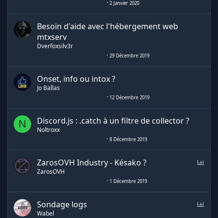
2 Janvier 2020
Besoin d'aide avec l'hébergement web
mtxserv
Dverfoxsilv3r
29 Décembre 2019
Onset, info ou intox ?
Jo Ballas
12 Décembre 2019
Discord.js : .catch à un filtre de collector ?
N
Noltroxx
8 Décembre 2019
S
ZarosOVH Industry - Késako ?
o
ZarosOVH
n
1 Décembre 2019
d
a
S
Sondage logs
g
o
Wabel