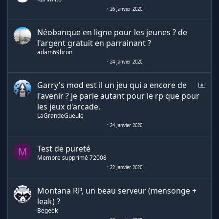
26 Janvier 2020
Néobanque en ligne pour les jeunes ? de
l'argent gratuit en parrainant ?
adam69bron
24 Janvier 2020
S
Garry's mod est il un jeu qui a encore de
o
l'avenir ? je parle autant pour le rp que pour
n
les jeux d'arcade.
d
LaGrandeGueule
a
24 Janvier 2020
g
e
Test de pureté
M
Membre supprimé 72008
22 Janvier 2020
Montana RP, un beau serveur (mensonge +
leak) ?
Begeek