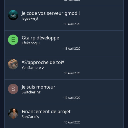
Je code vos serveur gmod !
legeekvryt
15 Avril 2020
Gta rp développe
E
Efekanoglu
13 Avril 2020
*S'approche de toi*
Yoh Sambre ♪
13 Avril 2020
Je suis monteur
S
SwitcherPvP
12 Avril 2020
Financement de projet
SanCarlo's
10 Avril 2020