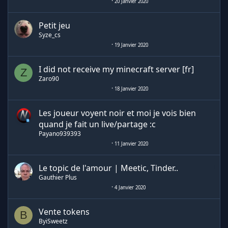
20 Janvier 2020
Petit jeu
Syze_cs
19 Janvier 2020
I did not receive my minecraft server [fr]
Z
Zaro90
18 Janvier 2020
Les joueur voyent noir et moi je vois bien
quand je fait un live/partage :c
Payano939393
11 Janvier 2020
Le topic de l'amour | Meetic, Tinder..
Gauthier Plus
4 Janvier 2020
Vente tokens
B
ByiSweetz