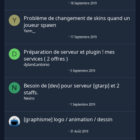
18 Septembre 2019
Problème de changement de skins quand un
Y
joueur spawn
Yann__
17 Septembre 2019
Préparation de serveur et plugin ! mes
D
services ( 2 offres )
dyland.antonio
5 Septembre 2019
Besoin de [dev] pour serveur [gtarp] et 2
N
staffs.
Neiiro
1 Septembre 2019
[graphisme] logo / animation / dessin
᠌ ᠌ ᠌ ᠌ ᠌ ᠌᠌ ᠌ ᠌ ᠌
31 Août 2019